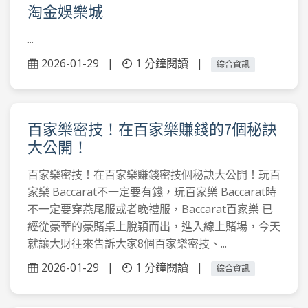
淘金娛樂城
...
2026-01-29
|
1 分鐘閱讀
|
綜合資訊
百家樂密技！在百家樂賺錢的7個秘訣
大公開！
百家樂密技！在百家樂賺錢密技個秘訣大公開！玩百
家樂 Baccarat不一定要有錢，玩百家樂 Baccarat時
不一定要穿燕尾服或者晚禮服，Baccarat百家樂 已
經從豪華的豪賭桌上脫穎而出，進入線上賭場，今天
就讓大財往來告訴大家8個百家樂密技、...
2026-01-29
|
1 分鐘閱讀
|
綜合資訊