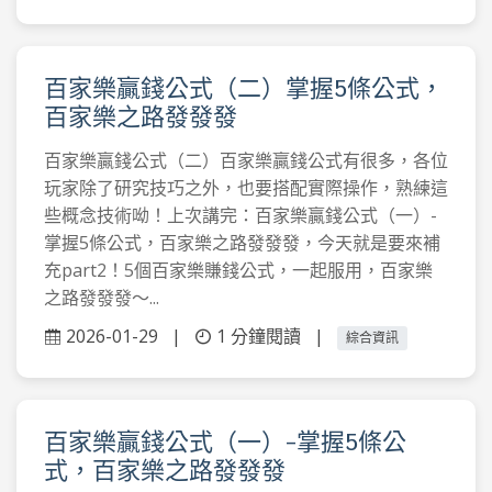
百家樂贏錢公式（二）掌握5條公式，
百家樂之路發發發
百家樂贏錢公式（二）百家樂贏錢公式有很多，各位
玩家除了研究技巧之外，也要搭配實際操作，熟練這
些概念技術呦！上次講完：百家樂贏錢公式（一）-
掌握5條公式，百家樂之路發發發，今天就是要來補
充part2！5個百家樂賺錢公式，一起服用，百家樂
之路發發發～...
2026-01-29
|
1 分鐘閱讀
|
綜合資訊
百家樂贏錢公式（一）-掌握5條公
式，百家樂之路發發發