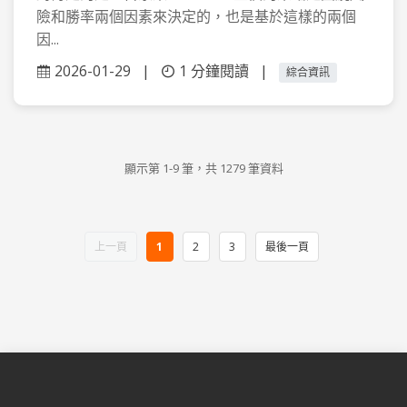
險和勝率兩個因素來決定的，也是基於這樣的兩個
因...
2026-01-29
|
1 分鐘閱讀
|
綜合資訊
顯示第 1-9 筆，共 1279 筆資料
上一頁
1
2
3
最後一頁