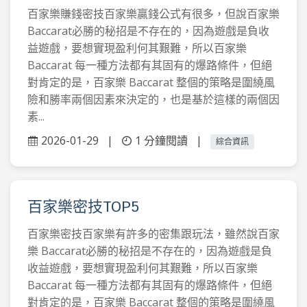
百家樂賺錢密技百家樂贏錢公式有很多，但說百家樂
Baccarat必勝的秘招是不存在的，因為遊戲是負收
益遊戲，要想實現盈利何其艱難，所以百家樂
Baccarat 每一種方法都有其固有的爆路條件，但絕
對肯定的是，百家樂 Baccarat 整個的策略是圍繞風
險和勝率兩個因素來決定的，也是基於這樣的兩個因
素...
2026-01-29
|
1 分鐘閱讀
|
綜合資訊
百家樂密技TOP5
百家樂密技百家樂有許多的密集跟玩法，雖然說百家
樂 Baccarat必勝的秘招是不存在的，因為遊戲是負
收益遊戲，要想實現盈利何其艱難，所以百家樂
Baccarat 每一種方法都有其固有的爆路條件，但絕
對肯定的是，百家樂 Baccarat 整個的策略是圍繞風