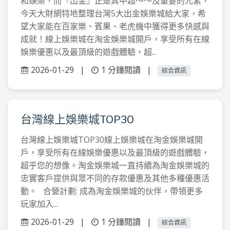
和娛樂，而『出金』正是其中超～～及重要的元素，
今天大財網特地整理台灣5大出金娛樂城給大家，希
望大家能在百家樂、賓果、老虎機中獲得更多快感與
成就！線上娛樂城在淘金娛樂城開戶，享受所有在線
娛樂優惠以及最頂級的遊戲體驗，超...
2026-01-29
|
1 分鐘閱讀
|
綜合資訊
台灣線上娛樂城TOP30
台灣線上娛樂城TOP30線上娛樂城在淘金娛樂城開
戶，享受所有在線娛樂優惠以及最頂級的遊戲體驗，
超乎您的想​​像。淘金娛樂城一直持續為淘金娛樂城的
忠實客戶提供與眾不同的存款優惠及其他多種優惠活
動。 合營計劃: 成為淘金娛樂城的伙伴，帶領更多
玩家加入...
2026-01-29
|
1 分鐘閱讀
|
綜合資訊