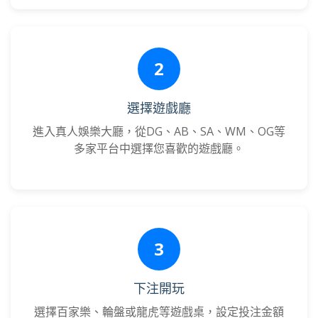
2
選擇遊戲廳
進入真人娛樂大廳，從DG、AB、SA、WM、OG等
多家平台中選擇您喜歡的遊戲廳。
3
下注開玩
選擇百家樂、輪盤或龍虎等遊戲桌，設定投注金額