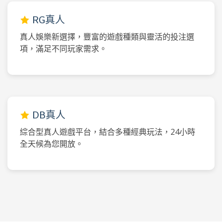
RG真人
真人娛樂新選擇，豐富的遊戲種類與靈活的投注選
項，滿足不同玩家需求。
DB真人
綜合型真人遊戲平台，結合多種經典玩法，24小時
全天候為您開放。