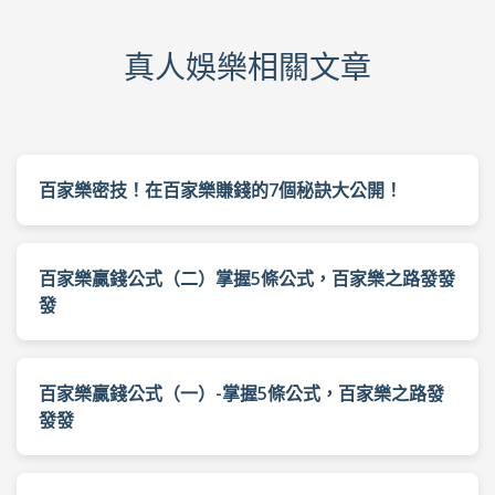
真人娛樂相關文章
百家樂密技！在百家樂賺錢的7個秘訣大公開！
百家樂贏錢公式（二）掌握5條公式，百家樂之路發發
發
百家樂贏錢公式（一）-掌握5條公式，百家樂之路發
發發