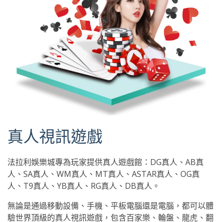
真人視訊遊戲
法拉利娛樂城專為玩家提供真人遊戲館：DG真人、AB真
人、SA真人、WM真人、MT真人、ASTAR真人、OG真
人、T9真人、YB真人、RG真人、DB真人。
無論是通過移動設備、手機、平板電腦還是電腦，都可以體
驗世界頂級的真人視訊遊戲，包含百家樂、輪盤、龍虎、翻