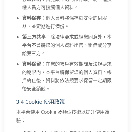
權人員方可接觸個人資料。
資料保存
：個人資料將保存於安全的伺服
器，並定期進行備份。
第三方共享
：除法律要求或經您同意外，本
平台不會將您的個人資料出售、租借或分享
給第三方。
資料保留
：在您的帳戶有效期間及法規要求
的期限內，本平台將保留您的個人資料。帳
戶終止後，資料將依法規要求保留一定期限
後安全銷毀。
3.4 Cookie 使用政策
本平台使用 Cookie 及類似技術以提升使用體
驗：