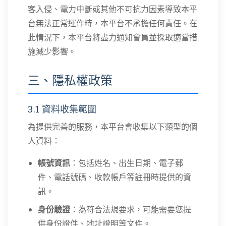
客入侵、電力中斷或其他不可抗力因素導致本平
台無法正常運作時，本平台不承擔任何責任。在
此情況下，本平台將盡力通知會員並採取適當措
施減少影響。
三、隱私權政策
3.1 資料收集範圍
為提供完善的服務，本平台會收集以下類型的個
人資料：
帳號資訊
：包括姓名、出生日期、電子郵
件、電話號碼、收款帳戶等註冊時提供的資
訊。
身份驗證
：為符合法規要求，可能需要您提
供身份證件、地址證明等文件。