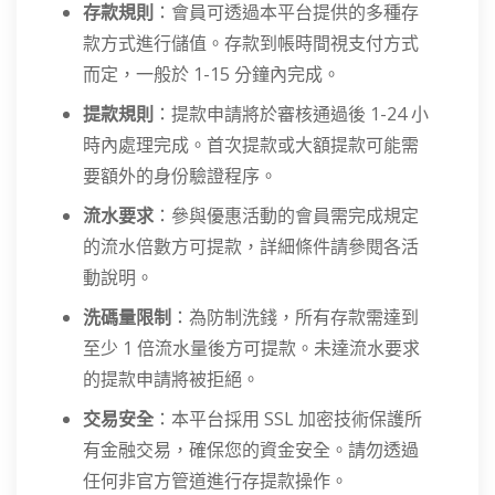
存款規則
：會員可透過本平台提供的多種存
款方式進行儲值。存款到帳時間視支付方式
而定，一般於 1-15 分鐘內完成。
提款規則
：提款申請將於審核通過後 1-24 小
時內處理完成。首次提款或大額提款可能需
要額外的身份驗證程序。
流水要求
：參與優惠活動的會員需完成規定
的流水倍數方可提款，詳細條件請參閱各活
動說明。
洗碼量限制
：為防制洗錢，所有存款需達到
至少 1 倍流水量後方可提款。未達流水要求
的提款申請將被拒絕。
交易安全
：本平台採用 SSL 加密技術保護所
有金融交易，確保您的資金安全。請勿透過
任何非官方管道進行存提款操作。