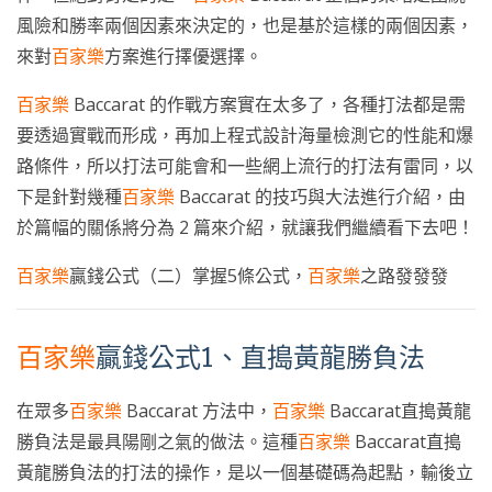
風險和勝率兩個因素來決定的，也是基於這樣的兩個因素，
來對
百家樂
方案進行擇優選擇。
百家樂
Baccarat 的作戰方案實在太多了，各種打法都是需
要透過實戰而形成，再加上程式設計海量檢測它的性能和爆
路條件，所以打法可能會和一些網上流行的打法有雷同，以
下是針對幾種
百家樂
Baccarat 的技巧與大法進行介紹，由
於篇幅的關係將分為 2 篇來介紹，就讓我們繼續看下去吧！
百家樂
贏錢公式（二）掌握5條公式，
百家樂
之路發發發
百家樂
贏錢公式1、直搗黃龍勝負法
在眾多
百家樂
Baccarat 方法中，
百家樂
Baccarat直搗黃龍
勝負法是最具陽剛之氣的做法。這種
百家樂
Baccarat直搗
黃龍勝負法的打法的操作，是以一個基礎碼為起點，輸後立