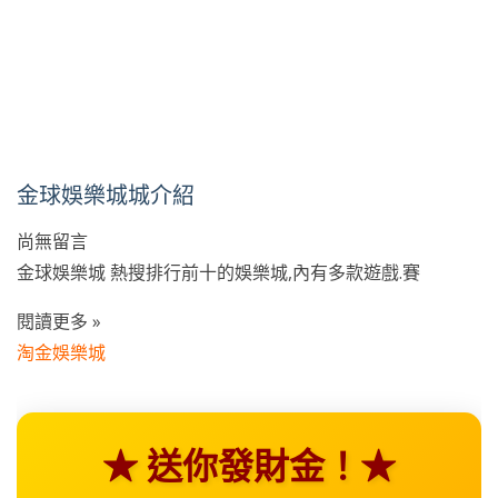
金球娛樂城城介紹
尚無留言
金球娛樂城 熱搜排行前十的娛樂城,內有多款遊戲.賽
閱讀更多 »
淘金娛樂城
★ 送你發財金！★