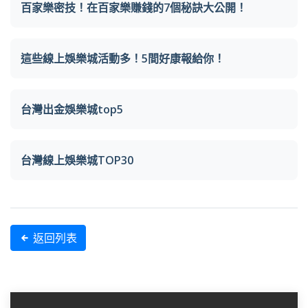
百家樂密技！在百家樂賺錢的7個秘訣大公開！
這些線上娛樂城活動多！5間好康報給你！
台灣出金娛樂城top5
台灣線上娛樂城TOP30
返回列表